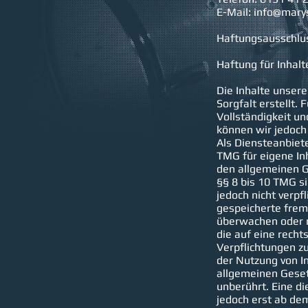
E-Mail: info@mary
Haftungsausschlu
Haftung für Inhalt
Die Inhalte unser
Sorgfalt erstellt. F
Vollständigkeit un
können wir jedoc
Als Diensteanbiet
TMG für eigene In
den allgemeinen G
§§ 8 bis 10 TMG si
jedoch nicht verpfl
gespeicherte frem
überwachen oder 
die auf eine recht
Verpflichtungen z
der Nutzung von I
allgemeinen Geset
unberührt. Eine di
jedoch erst ab de